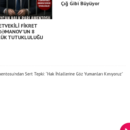
Çığ Gibi Büyüyor
ETVEKİLİ FİKRET
RƏMANOV’UN 8
ÜK TUTUKLULUĞU