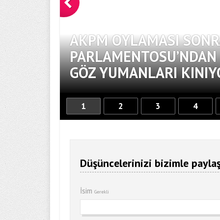
AKPM OYLAMASI SONR
PARLAMENTOSU’NDAN S
GÖZ YUMANLARI KINIY
1
2
3
4
Düşüncelerinizi bizimle paylaş
İsim
Gerekli