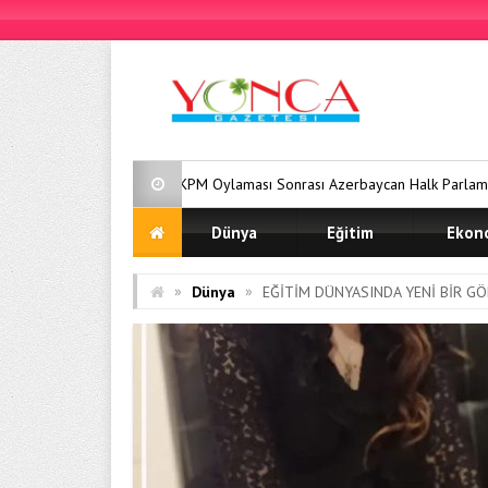
AKPM Oylaması Sonrası Azerbaycan Halk Parlamentosu’ndan Sert Tepki:
Dünya
Eğitim
Ekon
»
»
Dünya
EĞİTİM DÜNYASINDA YENİ BİR GÖR