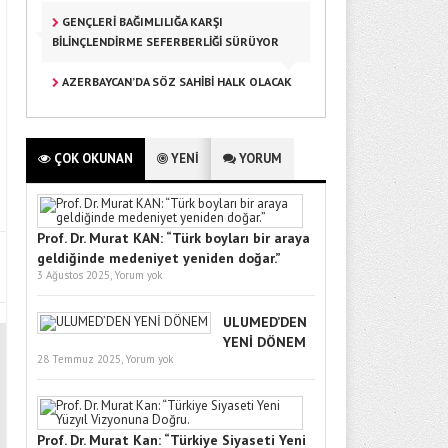
GENÇLERI BAĞIMLILIĞA KARŞI
BILINÇLENDIRME SEFERBERLIĞI SÜRÜYOR
AZERBAYCAN’DA SÖZ SAHİBİ HALK OLACAK
ÇOK OKUNAN
YENİ
YORUM
Prof. Dr. Murat KAN: “Türk boyları bir araya
geldiğinde medeniyet yeniden doğar.”
3 Ağustos 2025,
Yorum yok
ULUMED’DEN
YENİ DÖNEM
28 Temmuz 2025,
Yorum yok
Prof. Dr. Murat Kan: “Türkiye Siyaseti Yeni