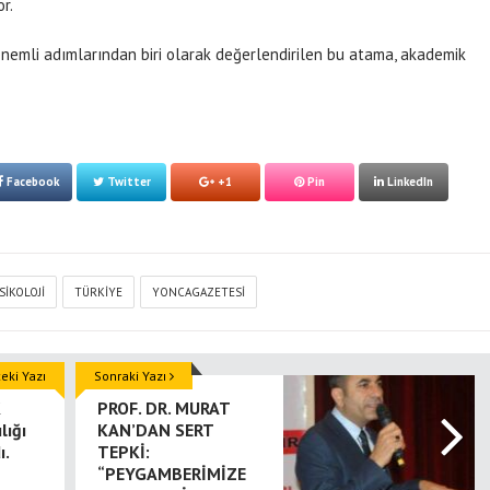
r.
nemli adımlarından biri olarak değerlendirilen bu atama, akademik
Facebook
Twitter
+1
Pin
LinkedIn
SIKOLOJI
TÜRKIYE
YONCAGAZETESI
ki Yazı
Sonraki Yazı
K
PROF. DR. MURAT
lığı
KAN’DAN SERT
ı.
TEPKİ:
“PEYGAMBERİMİZE