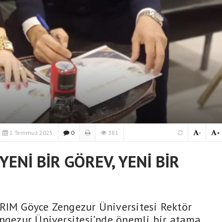
1 Temmuz 2025
0
381
-
+
ENİ BİR GÖREV, YENİ BİR
RIM Göyce Zengezur Üniversitesi Rektör
engezur Üniversitesi’nde önemli bir atama