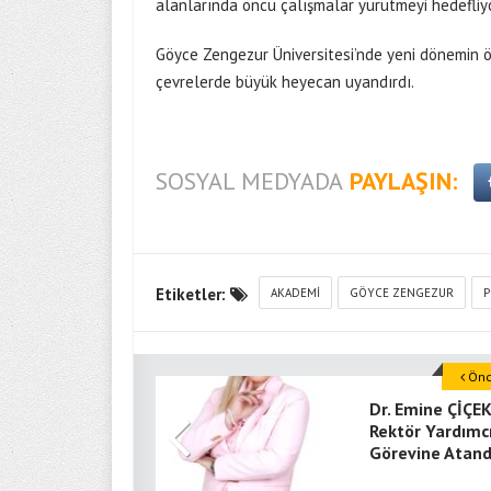
alanlarında öncü çalışmalar yürütmeyi hedefliyo
Göyce Zengezur Üniversitesi’nde yeni dönemin ö
çevrelerde büyük heyecan uyandırdı.
SOSYAL MEDYADA
PAYLAŞIN:
Etiketler:
AKADEMI
GÖYCE ZENGEZUR
P
Önce
Dr. Emine ÇİÇE
Rektör Yardımcı
Görevine Atand