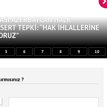
ASI AZERBAYCAN HALK
ERT TEPKI: “HAK İHLALLERINE
ORUZ”
5
6
7
8
9
10
ırmısınız ?