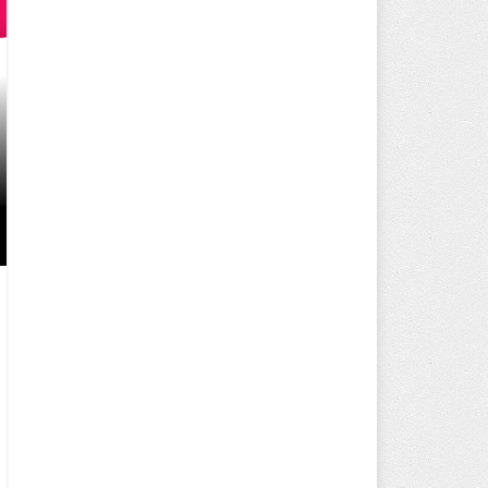
PROF. DR. MURAT KAN, NEW AT
UNIVERSITY TÜRK DÜNYASI KU