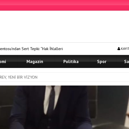
 “Hak İhlallerine Göz Yumanları Kınıyoruz”
Prof. Dr. Murat Kan,
KAYI
omi
Magazin
Politika
Spor
Sa
EV, YENİ BİR VİZYON