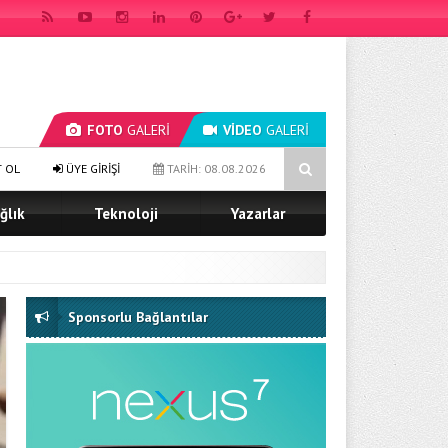
FOTO
GALERİ
VİDEO
GALERİ
 NEW ATLAS INSTITUTE & UNIVERSITY Türk Dünyası Kurucu Rektörü Oldu
T OL
ÜYE GİRİŞİ
TARİH: 08.08.2026
ğlık
Teknoloji
Yazarlar
Sponsorlu Bağlantılar