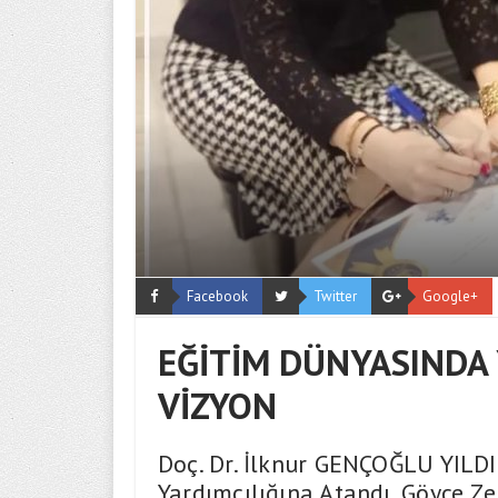
Facebook
Twitter
Google+
EĞİTİM DÜNYASINDA Y
VİZYON
Doç. Dr. İlknur GENÇOĞLU YILDI
Yardımcılığına Atandı. Göyce Z