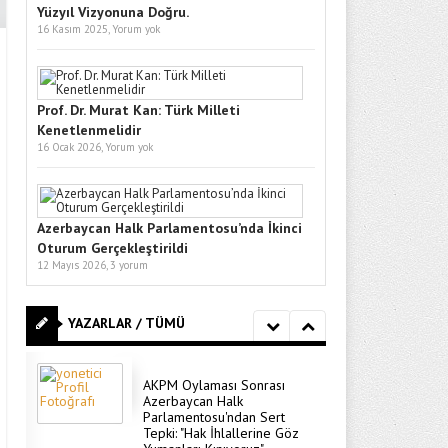
Yüzyıl Vizyonuna Doğru.
16 Kasım 2025,
Yorum yok
Prof. Dr. Murat Kan: Türk Milleti
Kenetlenmelidir
16 Ocak 2026,
Yorum yok
Azerbaycan Halk Parlamentosu’nda İkinci
Oturum Gerçekleştirildi
12 Mayıs 2026,
3 yorum
YAZARLAR / TÜMÜ
AKPM Oylaması Sonrası
Azerbaycan Halk
Parlamentosu'ndan Sert
Tepki: "Hak İhlallerine Göz