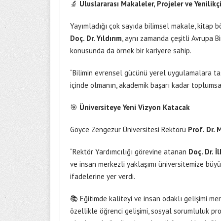
🔬
Uluslararası Makaleler, Projeler ve Yenilikç
Yayımladığı çok sayıda bilimsel makale, kitap b
Doç. Dr. Yıldırım
, aynı zamanda çeşitli Avrupa Bir
konusunda da örnek bir kariyere sahip.
“Bilimin evrensel gücünü yerel uygulamalara taş
içinde olmanın, akademik başarı kadar toplumsa
🎯
Üniversiteye Yeni Vizyon Katacak
Göyce Zengezur Üniversitesi Rektörü
Prof. Dr.
“Rektör Yardımcılığı görevine atanan
Doç. Dr. İ
ve insan merkezli yaklaşımı üniversitemize büyük
ifadelerine yer verdi.
📚 Eğitimde kaliteyi ve insan odaklı gelişimi me
özellikle öğrenci gelişimi, sosyal sorumluluk proj