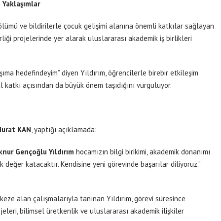
i Yaklaşımlar
ölümü ve bildirilerle çocuk gelişimi alanına önemli katkılar sağlayan
liği projelerinde yer alarak uluslararası akademik iş birlikleri
ıma hedefindeyim” diyen Yıldırım, öğrencilerle birebir etkileşim
l katkı açısından da büyük önem taşıdığını vurguluyor.
 Murat KAN
, yaptığı açıklamada:
lknur Gençoğlu Yıldırım
hocamızın bilgi birikimi, akademik donanımı
 değer katacaktır. Kendisine yeni görevinde başarılar diliyoruz.”
rkeze alan çalışmalarıyla tanınan Yıldırım, görevi süresince
eleri, bilimsel üretkenlik ve uluslararası akademik ilişkiler