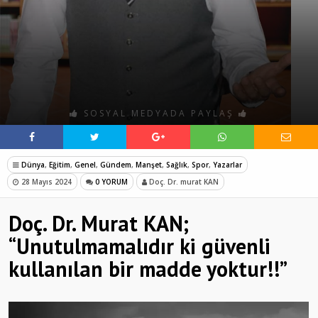
SOSYAL MEDYADA PAYLAŞ
Dünya
,
Eğitim
,
Genel
,
Gündem
,
Manşet
,
Sağlık
,
Spor
,
Yazarlar
28 Mayıs 2024
0 YORUM
Doç. Dr. murat KAN
Doç. Dr. Murat KAN;
“Unutulmamalıdır ki güvenli
kullanılan bir madde yoktur!!”