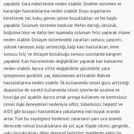
yapabilir. Sara nöbetlerine neden olabilir. Sindirim sistemini ve
karaciğer hastalıklarına neden olabilir. Duyu organlarını
körelterek tat, koku, görme, işitme bozuklukları ve his kaybı
yapabilir. Solunum sistemini baskılar. Nefes darlığı, öksürük,
boğulma hissi ve daha ileri aşamada solunum felci yaparak ölüme
neden olabilir. Dolaşım sistemindeki zararları sonucu, çarpıntı,
yüksek tansiyon, kalp yetmezliği, kalp kası hastalıkları, inme
sonucu felç ve dolaşım bozukluğu sonucu uzuvlarda kangren
yapabilir. Kan hücrelerinde değişiklikler yaparak kan kanserine
neden olabilir. Ayrıca ciltte değişiklikler görülebilir, yara
iyileşmesini geciktirir, saç dökülmesini arttırabilir. Böbrek
hastalıklarına neden olabilir. İlk kullanımda cinsel gücü arttırdığı
düşünülse de sürekli kullanımda cinsel işlevlerde azalma ve
kısırlığa yol açabilir. Ayrıca ortak şırınga kullanımı ve kontrolsüz
cinsel ilişki deneyimleri nedeniyle sifiliz, tüberküloz, hepatit ve
AIDS gibi bulaşıcı hastalıklara yakalanma riski büyük oranda
artar. Tüm bu saydığımız bedensel zararların yanı sıra önemli
derecede ruhsal bozukluklara da yol açar. Kişide sıkıntı, gerginlik,
uyku bozuklukları, diğer depresif belirtiler, maddenin etkisi ile