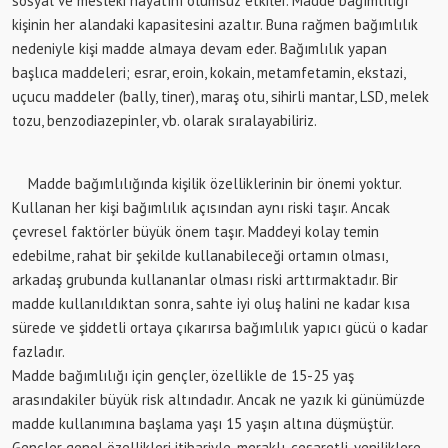
sosyal ve mesleki hayatını olumsuz etkiler. Madde bağımlılığı
kişinin her alandaki kapasitesini azaltır. Buna rağmen bağımlılık
nedeniyle kişi madde almaya devam eder. Bağımlılık yapan
başlıca maddeleri; esrar, eroin, kokain, metamfetamin, ekstazi,
uçucu maddeler (bally, tiner), maraş otu, sihirli mantar, LSD, melek
tozu, benzodiazepinler, vb. olarak sıralayabiliriz.
Madde bağımlılığında kişilik özelliklerinin bir önemi yoktur.
Kullanan her kişi bağımlılık açısından aynı riski taşır. Ancak
çevresel faktörler büyük önem taşır. Maddeyi kolay temin
edebilme, rahat bir şekilde kullanabileceği ortamın olması,
arkadaş grubunda kullananlar olması riski arttırmaktadır. Bir
madde kullanıldıktan sonra, sahte iyi oluş halini ne kadar kısa
sürede ve şiddetli ortaya çıkarırsa bağımlılık yapıcı gücü o kadar
fazladır.
Madde bağımlılığı için gençler, özellikle de 15-25 yaş
arasındakiler büyük risk altındadır. Ancak ne yazık ki günümüzde
madde kullanımına başlama yaşı 15 yaşın altına düşmüştür.
Gençler genel özellikleri itibariyle, meraklı, cesaretli, yeniliklere