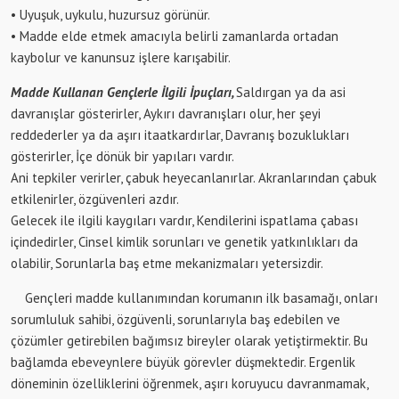
• Uyuşuk, uykulu, huzursuz görünür.
• Madde elde etmek amacıyla belirli zamanlarda ortadan
kaybolur ve kanunsuz işlere karışabilir.
Madde Kullanan Gençlerle İlgili İpuçları,
Saldırgan ya da asi
davranışlar gösterirler, Aykırı davranışları olur, her şeyi
reddederler ya da aşırı itaatkardırlar, Davranış bozuklukları
gösterirler, İçe dönük bir yapıları vardır.
Ani tepkiler verirler, çabuk heyecanlanırlar. Akranlarından çabuk
etkilenirler, özgüvenleri azdır.
Gelecek ile ilgili kaygıları vardır, Kendilerini ispatlama çabası
içindedirler, Cinsel kimlik sorunları ve genetik yatkınlıkları da
olabilir, Sorunlarla baş etme mekanizmaları yetersizdir.
Gençleri madde kullanımından korumanın ilk basamağı, onları
sorumluluk sahibi, özgüvenli, sorunlarıyla baş edebilen ve
çözümler getirebilen bağımsız bireyler olarak yetiştirmektir. Bu
bağlamda ebeveynlere büyük görevler düşmektedir. Ergenlik
döneminin özelliklerini öğrenmek, aşırı koruyucu davranmamak,