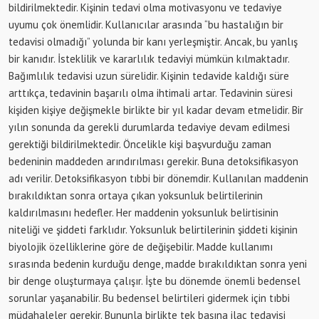
bildirilmektedir. Kişinin tedavi olma motivasyonu ve tedaviye
uyumu çok önemlidir. Kullanıcılar arasında “bu hastalığın bir
tedavisi olmadığı” yolunda bir kanı yerleşmiştir. Ancak, bu yanlış
bir kanıdır. İsteklilik ve kararlılık tedaviyi mümkün kılmaktadır.
Bağımlılık tedavisi uzun sürelidir. Kişinin tedavide kaldığı süre
arttıkça, tedavinin başarılı olma ihtimali artar. Tedavinin süresi
kişiden kişiye değişmekle birlikte bir yıl kadar devam etmelidir. Bir
yılın sonunda da gerekli durumlarda tedaviye devam edilmesi
gerektiği bildirilmektedir. Öncelikle kişi başvurduğu zaman
bedeninin maddeden arındırılması gerekir. Buna detoksifikasyon
adı verilir. Detoksifikasyon tıbbi bir dönemdir. Kullanılan maddenin
bırakıldıktan sonra ortaya çıkan yoksunluk belirtilerinin
kaldırılmasını hedefler. Her maddenin yoksunluk belirtisinin
niteliği ve şiddeti farklıdır. Yoksunluk belirtilerinin şiddeti kişinin
biyolojik özelliklerine göre de değişebilir. Madde kullanımı
sırasında bedenin kurduğu denge, madde bırakıldıktan sonra yeni
bir denge oluşturmaya çalışır. İşte bu dönemde önemli bedensel
sorunlar yaşanabilir. Bu bedensel belirtileri gidermek için tıbbi
müdahaleler gerekir. Bununla birlikte tek başına ilaç tedavisi