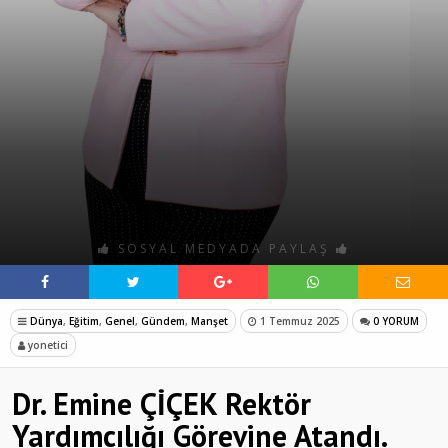
SOSYAL MEDYADA PAYLAŞ
Dünya
,
Eğitim
,
Genel
,
Gündem
,
Manşet
1 Temmuz 2025
0 YORUM
yonetici
Dr. Emine ÇİÇEK Rektör
Yardımcılığı Görevine Atandı.