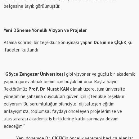
belgesine layık görülmüştür.
Yeni Döneme Yönelik Vizyon ve Projeler
Atama sonrası bir teşekkür konuşması yapan
Dr. Emine ÇİÇEK
, şu
ifadeleri kullandı:
“
Göyce Zengezur Üniversitesi
gibi vizyoner ve güçlü bir akademik
yapıda görev almak benim için büyük bir onur. Başta Sayın
Rektörümüz
Prof. Dr. Murat KAN
olmak üzere, tüm üniversite
yönetimine şahsıma duydukları güven için içtenlikle teşekkür
ediyorum. Bu sorumluluğun bilinciyle; dijitalleşen eğitim
anlayışımıza, toplumsal faydayı önceleyen projelerimize ve
uluslararası akademik iş birliklerine katkı sunmaya devam
edeceğim.”
Yeni dönemde
Dr. ÇİÇEK
’in öncelik vereceği başlıca alanlar