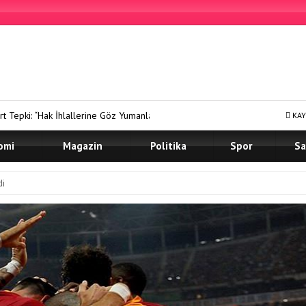
ne Göz Yumanları Kınıyoruz”
Prof. Dr. Murat Kan, NEW ATLAS INST
KAY
omi
Magazin
Politika
Spor
Sa
di