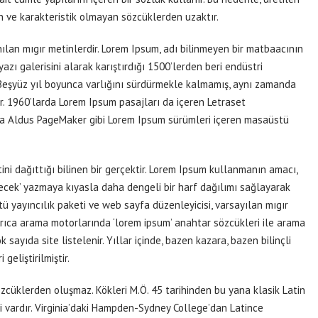
 ve karakteristik olmayan sözcüklerden uzaktır.
ılan mıgır metinlerdir. Lorem Ipsum, adı bilinmeyen bir matbaacının
azı galerisini alarak karıştırdığı 1500’lerden beri endüstri
. Beşyüz yıl boyunca varlığını sürdürmekle kalmamış, aynı zamanda
r. 1960’larda Lorem Ipsum pasajları da içeren Letraset
da Aldus PageMaker gibi Lorem Ipsum sürümleri içeren masaüstü
ini dağıttığı bilinen bir gerçektir. Lorem Ipsum kullanmanın amacı,
ecek’ yazmaya kıyasla daha dengeli bir harf dağılımı sağlayarak
ü yayıncılık paketi ve web sayfa düzenleyicisi, varsayılan mıgır
rıca arama motorlarında ‘lorem ipsum’ anahtar sözcükleri ile arama
ayıda site listelenir. Yıllar içinde, bazen kazara, bazen bilinçli
geliştirilmiştir.
zcüklerden oluşmaz. Kökleri M.Ö. 45 tarihinden bu yana klasik Latin
i vardır. Virginia’daki Hampden-Sydney College’dan Latince