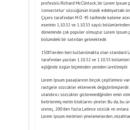
profesörü Richard McClintock, bir Lorem Ipsum 
‘consectetur’ sözcüğünün klasik edebiyattaki örn
Çiçero tarafından M.Ö. 45 tarihinde kaleme alın
eserinin 1.10.32 ve 1.10.33 sayılı bölümlerinden
döneminde çok popüler olmuştur. Lorem Ipsum pas
bölümdeki bir satırdan gelmektedir.
1500’lerden beri kullanılmakta olan standard Lor
tarafından yazılan 1.10.32 ve 1.10.33 bölümleri
eşliğinde özgün biçiminden yeniden üretilmiştir.
Lorem Ipsum pasajlarının birçok çeşitlemesi var
rastgele sözcükler eklenerek değiştirilmişlerdir
utandırıcı sözcükler gizlenmediğinden emin olm
belirlenmiş metin bloklarını yineler. Bu da, bu 
üreteç, 200’den fazla Latince sözcük ve onlara a
Lorem Ipsum metinleri yinelemelerden, mizahtan