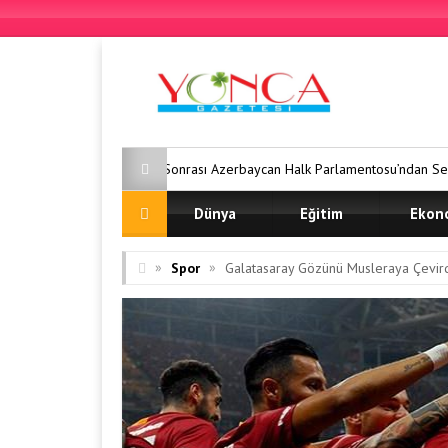
ası Sonrası Azerbaycan Halk Parlamentosu’ndan Sert Tepki: “Hak İhlalleri
Dünya
Eğitim
Ekon
»
»
Spor
Galatasaray Gözünü Musleraya Çevir