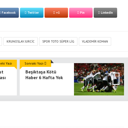
Facebook
Twitter
+1
Pin
LinkedIn
KRUNOSLAV JURCIC
SPOR TOTO SÜPER LIG
VLADEMIR KOMAN
ki Yazı
Sonraki Yazı
st
Beşiktaşa Kötü
ası
Haber 6 Hafta Yok