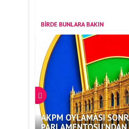
BİRDE BUNLARA BAKIN
AKPM OYLAMASI SONR
PARLAMENTOSU’NDAN S