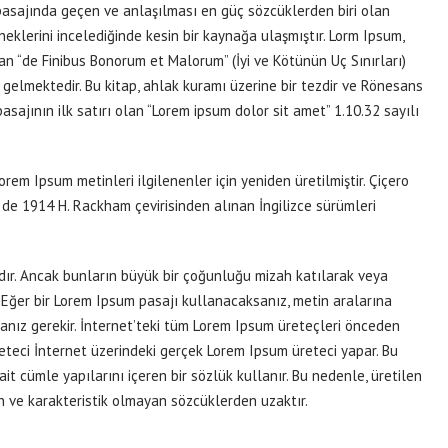
pasajında geçen ve anlaşılması en güç sözcüklerden biri olan
eklerini incelediğinde kesin bir kaynağa ulaşmıştır. Lorm Ipsum,
an “de Finibus Bonorum et Malorum” (İyi ve Kötünün Uç Sınırları)
 gelmektedir. Bu kitap, ahlak kuramı üzerine bir tezdir ve Rönesans
ajının ilk satırı olan “Lorem ipsum dolor sit amet” 1.10.32 sayılı
em Ipsum metinleri ilgilenenler için yeniden üretilmiştir. Çiçero
 de 1914 H. Rackham çevirisinden alınan İngilizce sürümleri
dır. Ancak bunların büyük bir çoğunluğu mizah katılarak veya
. Eğer bir Lorem Ipsum pasajı kullanacaksanız, metin aralarına
anız gerekir. İnternet’teki tüm Lorem Ipsum üreteçleri önceden
üreteci İnternet üzerindeki gerçek Lorem Ipsum üreteci yapar. Bu
it cümle yapılarını içeren bir sözlük kullanır. Bu nedenle, üretilen
 ve karakteristik olmayan sözcüklerden uzaktır.