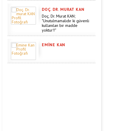
DOÇ. DR. MURAT KAN
Doç. Dr. Murat KAN;
"Unutulmamalıdır ki güvenli
kullanılan bir madde
yoktur!!"
EMINE KAN
AKPM Oylaması Sonrası
Azerbaycan Halk
Parlamentosu'ndan Sert
Tepki: "Hak İhlallerine Göz
Yumanları Kınıyoruz"
DOÇ. DR. MURAT KAN
Doç. Dr. Murat KAN;
"Unutulmamalıdır ki güvenli
kullanılan bir madde
yoktur!!"