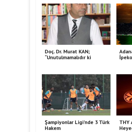
Doç. Dr. Murat KAN;
Adan
“Unutulmamalıdır ki
İpeko
Şampiyonlar Ligi’nde 3 Türk
THY A
Hakem
Heyec