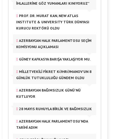
İHLALLERINE GÖZ YUMANLARI KINIYORUZ”
PROF. DR. MURAT KAN, NEW ATLAS
INSTITUTE & UNIVERSITY TÜRK DÜNYASI
KURUCU REKTÖRÜ OLDU
AZERBAYCAN HALK PARLAMENTOSU SEÇİM
KOMİSYONU AÇIKLAMASI
GÜNEY KAFKASYA BARIŞA YAKLAŞIYOR MU.
MİLLETVEKİLİ FİKRET KƏHRƏMANOV’UN 8
GÜNLÜK TUTUKLULUĞU GÜNDEM OLDU
AZERBAYCAN BAĞIMSIZLIK GÜNÜ’NÜ
KUTLUYOR
28 MAYIS RUHUYLA BIRLIK VE BAĞIMSIZLIK
AZERBAYCAN HALK PARLAMENTOSU’NDA
TARİHİ ADIM