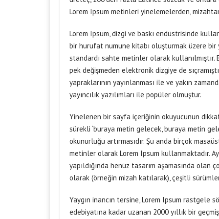
Lorem Ipsum metinleri yinelemelerden, mizahtan
Lorem Ipsum, dizgi ve baskı endüstrisinde kullan
bir hurufat numune kitabı oluşturmak üzere bir y
standardı sahte metinler olarak kullanılmıştır
pek değişmeden elektronik dizgiye de sıçramıştı
yapraklarının yayınlanması ile ve yakın zaman
yayıncılık yazılımları ile popüler olmuştur.
Yinelenen bir sayfa içeriğinin okuyucunun dikkat
sürekli ‘buraya metin gelecek, buraya metin gel
okunurluğu artırmasıdır. Şu anda birçok masaüst
metinler olarak Lorem Ipsum kullanmaktadır. Ay
yapıldığında henüz tasarım aşamasında olan çok s
olarak (örneğin mizah katılarak), çeşitli sürümleri 
Yaygın inancın tersine, Lorem Ipsum rastgele sö
edebiyatına kadar uzanan 2000 yıllık bir geçmiş