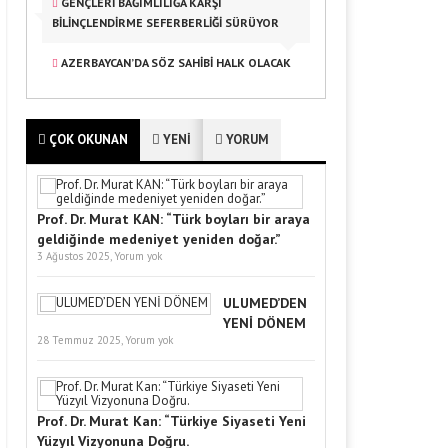
GENÇLERI BAĞIMLILIĞA KARŞI
BILINÇLENDIRME SEFERBERLIĞI SÜRÜYOR
AZERBAYCAN’DA SÖZ SAHİBİ HALK OLACAK
ÇOK OKUNAN
YENİ
YORUM
Prof. Dr. Murat KAN: “Türk boyları bir araya
geldiğinde medeniyet yeniden doğar.”
3 Ağustos 2025,
Yorum yok
ULUMED’DEN
YENİ DÖNEM
28 Temmuz 2025,
Yorum yok
Prof. Dr. Murat Kan: “Türkiye Siyaseti Yeni
Yüzyıl Vizyonuna Doğru.