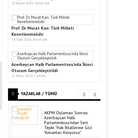
16 Kasım 2025,
Yorum yok
AKPM Oylaması Sonrası
Azerbaycan Halk
Parlamentosu'ndan Sert
Tepki: "Hak İhlallerine Göz
Yumanları Kınıyoruz"
Prof. Dr. Murat Kan: Türk Milleti
Kenetlenmelidir
16 Ocak 2026,
Yorum yok
DOÇ. DR. MURAT KAN
Doç. Dr. Murat KAN;
"Unutulmamalıdır ki güvenli
kullanılan bir madde
Azerbaycan Halk Parlamentosu’nda İkinci
yoktur!!"
Oturum Gerçekleştirildi
12 Mayıs 2026,
3 yorum
EMINE KAN
YAZARLAR / TÜMÜ
AKPM Oylaması Sonrası
Azerbaycan Halk
Parlamentosu'ndan Sert
Tepki: "Hak İhlallerine Göz
Yumanları Kınıyoruz"