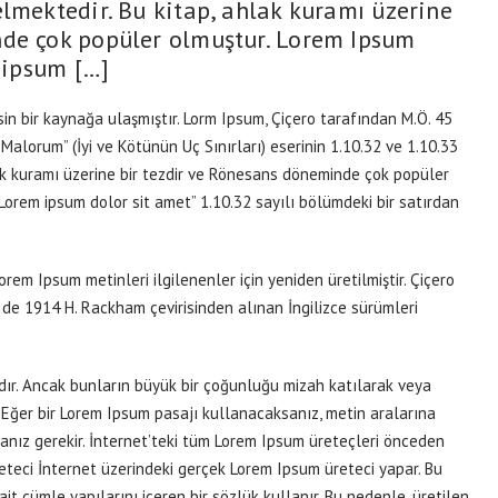
elmektedir. Bu kitap, ahlak kuramı üzerine
nde çok popüler olmuştur. Lorem Ipsum
m ipsum […]
sin bir kaynağa ulaşmıştır. Lorm Ipsum, Çiçero tarafından M.Ö. 45
alorum” (İyi ve Kötünün Uç Sınırları) eserinin 1.10.32 ve 1.10.33
lak kuramı üzerine bir tezdir ve Rönesans döneminde çok popüler
“Lorem ipsum dolor sit amet” 1.10.32 sayılı bölümdeki bir satırdan
em Ipsum metinleri ilgilenenler için yeniden üretilmiştir. Çiçero
 de 1914 H. Rackham çevirisinden alınan İngilizce sürümleri
dır. Ancak bunların büyük bir çoğunluğu mizah katılarak veya
. Eğer bir Lorem Ipsum pasajı kullanacaksanız, metin aralarına
anız gerekir. İnternet’teki tüm Lorem Ipsum üreteçleri önceden
üreteci İnternet üzerindeki gerçek Lorem Ipsum üreteci yapar. Bu
it cümle yapılarını içeren bir sözlük kullanır. Bu nedenle, üretilen