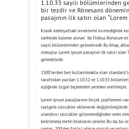
1.10.33 sayılı bölümlerinden g
bir tezdir ve Rönesans dönemi
pasajının ilk satırı olan “Lore
Klasik edebiyattaki örneklerini incelediğinde ke
tarihinde kaleme alınan “de Finibus Bonorum et M
sayılı bölümlerinden gelmektedir. Bu kitap, ah
olmuştur. Lorem Ipsum pasajının ilk satırı olan 
gelmektedir.
1500’lerden beri kullanılmakta olan standard Lor
tarafından yazılan 1.10.32 ve 1.10.33 bölümleri
eşliğinde özgün biçiminden yeniden üretilmiştir.
Lorem Ipsum pasajlarının birçok çeşitlemesi var
rastgele sözcükler eklenerek değiştirilmişlerdir
utandırıcı sözcükler gizlenmediğinden emin olm
belirlenmiş metin bloklarını yineler. Bu da, bu 
üreteç, 200’den fazla Latince sözcük ve onlara a