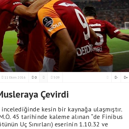
11 Ekim 2016
0
509
-
+
usleraya Çevirdi
 incelediğinde kesin bir kaynağa ulaşmıştır.
M.Ö. 45 tarihinde kaleme alınan “de Finibus
tünün Uç Sınırları) eserinin 1.10.32 ve