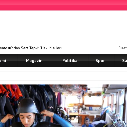
pki: “Hak İhlallerine Göz Yumanları Kınıyoruz”
Prof. Dr. Murat K
KAY
omi
Magazin
Politika
Spor
Sa