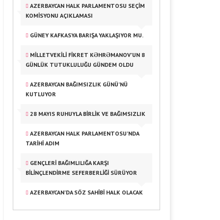
AZERBAYCAN HALK PARLAMENTOSU SEÇİM
KOMİSYONU AÇIKLAMASI
GÜNEY KAFKASYA BARIŞA YAKLAŞIYOR MU.
MİLLETVEKİLİ FİKRET KƏHRƏMANOV’UN 8
GÜNLÜK TUTUKLULUĞU GÜNDEM OLDU
AZERBAYCAN BAĞIMSIZLIK GÜNÜ’NÜ
KUTLUYOR
28 MAYIS RUHUYLA BIRLIK VE BAĞIMSIZLIK
AZERBAYCAN HALK PARLAMENTOSU’NDA
TARİHİ ADIM
GENÇLERI BAĞIMLILIĞA KARŞI
BILINÇLENDIRME SEFERBERLIĞI SÜRÜYOR
AZERBAYCAN’DA SÖZ SAHİBİ HALK OLACAK