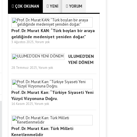
ÇOK OKUNAN
YENİ
YORUM
Prof. Dr. Murat KAN: “Türk boyları bir araya
geldiğinde medeniyet yeniden doğar.”
3 Ağustos 2025,
Yorum yok
ULUMED’DEN
YENİ DÖNEM
28 Temmuz 2025,
Yorum yok
Prof. Dr. Murat Kan: “Türkiye Siyaseti Yeni
Yüzyıl Vizyonuna Doğru.
16 Kasım 2025,
Yorum yok
Prof. Dr. Murat Kan: Türk Milleti
Kenetlenmelidir