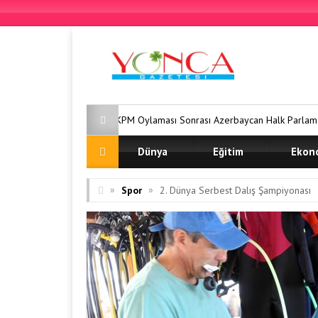
AKPM Oylaması Sonrası Azerbaycan Halk Parlamentosu’ndan Sert Te
Dünya
Eğitim
Ekon
»
»
Spor
2. Dünya Serbest Dalış Şampiyonası