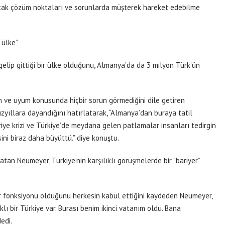
, ortak çözüm noktaları ve sorunlarda müşterek hareket edebilme
 ülke”
gelip gittiği bir ülke olduğunu, Almanya’da da 3 milyon Türk’ün
n ve uyum konusunda hiçbir sorun görmediğini dile getiren
yüzyıllara dayandığını hatırlatarak, “Almanya’dan buraya tatil
iye krizi ve Türkiye’de meydana gelen patlamalar insanları tedirgin
sini biraz daha büyüttü.” diye konuştu.
tan Neumeyer, Türkiye’nin karşılıklı görüşmelerde bir “bariyer”
ir fonksiyonu olduğunu herkesin kabul ettiğini kaydeden Neumeyer,
lı bir Türkiye var. Burası benim ikinci vatanım oldu. Bana
edi.