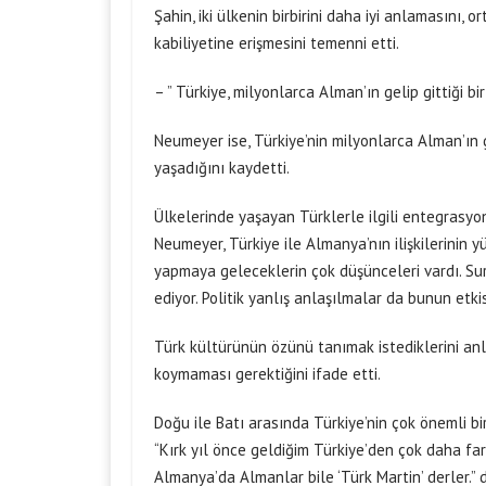
Şahin, iki ülkenin birbirini daha iyi anlamasını
kabiliyetine erişmesini temenni etti.
– ” Türkiye, milyonlarca Alman’ın gelip gittiği bir
Neumeyer ise, Türkiye’nin milyonlarca Alman’ın 
yaşadığını kaydetti.
Ülkelerinde yaşayan Türklerle ilgili entegrasyo
Neumeyer, Türkiye ile Almanya’nın ilişkilerinin 
yapmaya geleceklerin çok düşünceleri vardı. Sur
ediyor. Politik yanlış anlaşılmalar da bunun etki
Türk kültürünün özünü tanımak istediklerini anla
koymaması gerektiğini ifade etti.
Doğu ile Batı arasında Türkiye’nin çok önemli b
“Kırk yıl önce geldiğim Türkiye’den çok daha fark
Almanya’da Almanlar bile ‘Türk Martin’ derler.” d