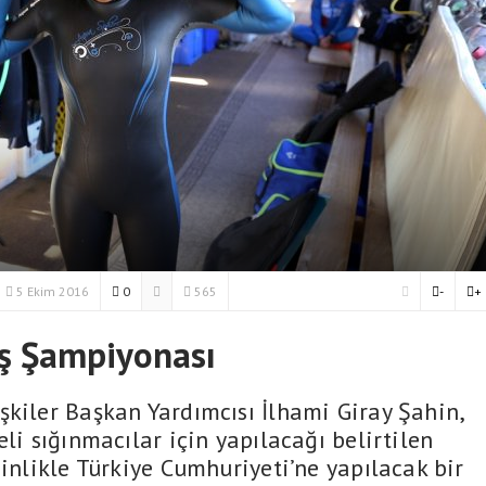
5 Ekim 2016
0
565
-
+
ış Şampiyonası
şkiler Başkan Yardımcısı İlhami Giray Şahin,
li sığınmacılar için yapılacağı belirtilen
sinlikle Türkiye Cumhuriyeti’ne yapılacak bir