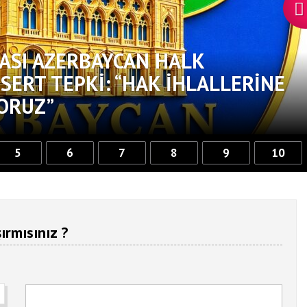
ASI AZERBAYCAN HALK
ERT TEPKI: “HAK İHLALLERINE
ORUZ”
5
6
7
8
9
10
ırmısınız ?