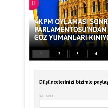
AKPM OYLAMASI SONR
PARLAMENTOSU’NDAN S
GÖZ YUMANLARI KINIY
1
2
3
4
Düşüncelerinizi bizimle paylaş
İsim
Gerekli