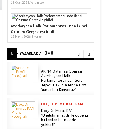
16 Ocak 2026,
Yorum yok
Azerbaycan Halk Parlamentosu’nda İkinci
Oturum Gerçekleştirildi
12 Mayıs 2026,
3 yorum
YAZARLAR / TÜMÜ
AKPM Oylaması Sonrası
Azerbaycan Halk
Parlamentosu'ndan Sert
Tepki: "Hak İhlallerine Göz
Yumanları Kınıyoruz"
DOÇ. DR. MURAT KAN
Doç. Dr. Murat KAN;
"Unutulmamalıdır ki güvenli
kullanılan bir madde
yoktur!!"