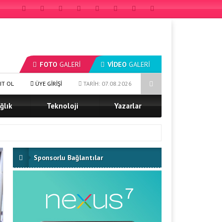
FOTO
GALERİ
VİDEO
GALERİ
an, NEW ATLAS INSTITUTE & UNIVERSITY Türk Dünyası Kurucu Rektörü Oldu
IT OL
ÜYE GİRİŞİ
TARİH: 07.08.2026
ğlık
Teknoloji
Yazarlar
Sponsorlu Bağlantılar