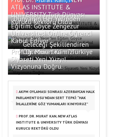
ATLAS INSTITUTE &
UNIVERSITY Türk Dünyası
“Dünyanın Her Yerinden
Kurucu Rektörü Oldu
Eğitim: Göyce Zengezur
Üniversitesi Online Öğrenci
Kabul Ediyor”
Geleceği Şekillendiren
Prof. Dr. Murat Kan: “Türkiye
Öğretmenlerimiz.
Siyaseti Yeni Yüzyıl
Vizyonuna Doğru.
AKPM OYLAMASI SONRASI AZERBAYCAN HALK
PARLAMENTOSU’NDAN SERT TEPKI: “HAK
İHLALLERINE GÖZ YUMANLARI KINIYORUZ”
PROF. DR. MURAT KAN, NEW ATLAS
INSTITUTE & UNIVERSITY TÜRK DÜNYASI
KURUCU REKTÖRÜ OLDU