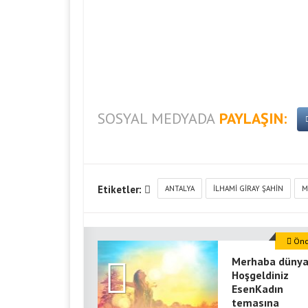
SOSYAL MEDYADA
PAYLAŞIN:
Etiketler:
ANTALYA
İLHAMI GIRAY ŞAHIN
M
Önce
Merhaba dünya
Hoşgeldiniz
EsenKadın
temasına