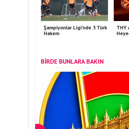
Şampiyonlar Ligi’nde 3 Türk
THY A
Hakem
Heyec
BİRDE BUNLARA BAKIN