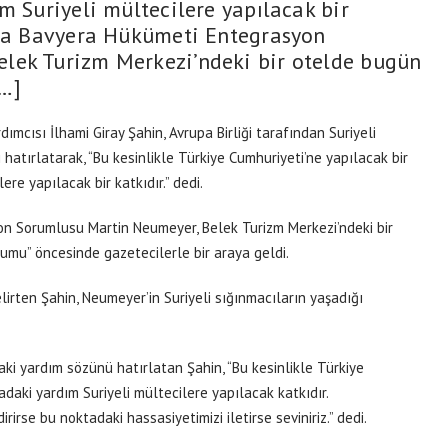
m Suriyeli mültecilere yapılacak bir
nya Bavyera Hükümeti Entegrasyon
lek Turizm Merkezi’ndeki bir otelde bugün
…]
ımcısı İlhami Giray Şahin, Avrupa Birliği tarafından Suriyeli
ı hatırlatarak, “Bu kesinlikle Türkiye Cumhuriyeti’ne yapılacak bir
ere yapılacak bir katkıdır.” dedi.
 Sorumlusu Martin Neumeyer, Belek Turizm Merkezi’ndeki bir
mu” öncesinde gazetecilerle bir araya geldi.
irten Şahin, Neumeyer’in Suriyeli sığınmacıların yaşadığı
daki yardım sözünü hatırlatan Şahin, “Bu kesinlikle Türkiye
adaki yardım Suriyeli mültecilere yapılacak katkıdır.
irse bu noktadaki hassasiyetimizi iletirse seviniriz.” dedi.