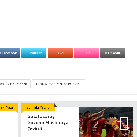
Facebook
Twitter
+1
Pin
LinkedIn
ARTIN NEUMEYER
TÜRK-ALMAN MEDYA FORUMU
ki Yazı
Sonraki Yazı
,
Galatasaray
Gözünü Musleraya
Çevirdi