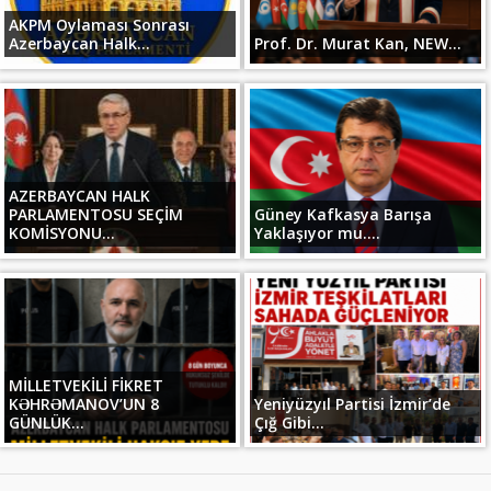
AKPM Oylaması Sonrası
Azerbaycan Halk...
Prof. Dr. Murat Kan, NEW...
AZERBAYCAN HALK
PARLAMENTOSU SEÇİM
Güney Kafkasya Barışa
KOMİSYONU...
Yaklaşıyor mu....
MİLLETVEKİLİ FİKRET
KƏHRƏMANOV’UN 8
Yeniyüzyıl Partisi İzmir’de
GÜNLÜK...
Çığ Gibi...