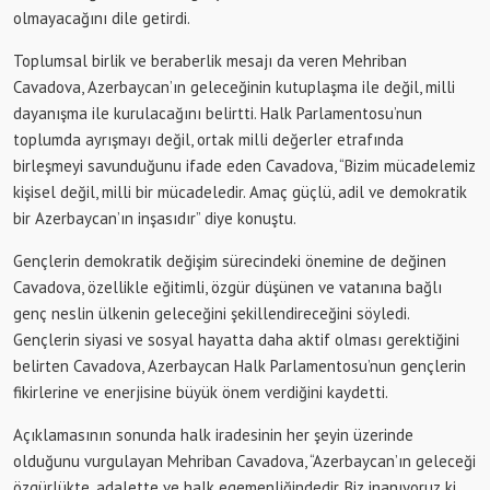
olmayacağını dile getirdi.
Toplumsal birlik ve beraberlik mesajı da veren Mehriban
Cavadova, Azerbaycan’ın geleceğinin kutuplaşma ile değil, milli
dayanışma ile kurulacağını belirtti. Halk Parlamentosu’nun
toplumda ayrışmayı değil, ortak milli değerler etrafında
birleşmeyi savunduğunu ifade eden Cavadova, “Bizim mücadelemiz
kişisel değil, milli bir mücadeledir. Amaç güçlü, adil ve demokratik
bir Azerbaycan’ın inşasıdır” diye konuştu.
Gençlerin demokratik değişim sürecindeki önemine de değinen
Cavadova, özellikle eğitimli, özgür düşünen ve vatanına bağlı
genç neslin ülkenin geleceğini şekillendireceğini söyledi.
Gençlerin siyasi ve sosyal hayatta daha aktif olması gerektiğini
belirten Cavadova, Azerbaycan Halk Parlamentosu’nun gençlerin
fikirlerine ve enerjisine büyük önem verdiğini kaydetti.
Açıklamasının sonunda halk iradesinin her şeyin üzerinde
olduğunu vurgulayan Mehriban Cavadova, “Azerbaycan’ın geleceği
özgürlükte, adalette ve halk egemenliğindedir. Biz inanıyoruz ki