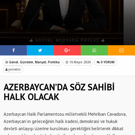
SOSYAL MEDYADA PAYLAŞ
Genel
,
Gündem
,
Manşet
,
Politika
16 Mayıs 2026
0 YORUM
yonetici
AZERBAYCAN’DA SÖZ SAHİBİ
HALK OLACAK
Azerbaycan Halk Parlamentosu milletvekili Mehriban Cavadova,
Azerbaycan’ın geleceğinin halk iradesi, demokrasi ve hukuk
devleti anlayışı üzerine kurulması gerektiğini belirterek dikkat