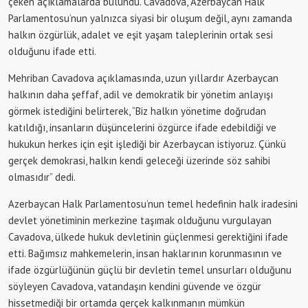
çeken açıklamalarda bulundu. Cavadova, Azerbaycan Halk
Parlamentosu’nun yalnızca siyasi bir oluşum değil, aynı zamanda
halkın özgürlük, adalet ve eşit yaşam taleplerinin ortak sesi
olduğunu ifade etti.
Mehriban Cavadova açıklamasında, uzun yıllardır Azerbaycan
halkının daha şeffaf, adil ve demokratik bir yönetim anlayışı
görmek istediğini belirterek, “Biz halkın yönetime doğrudan
katıldığı, insanların düşüncelerini özgürce ifade edebildiği ve
hukukun herkes için eşit işlediği bir Azerbaycan istiyoruz. Çünkü
gerçek demokrasi, halkın kendi geleceği üzerinde söz sahibi
olmasıdır” dedi.
Azerbaycan Halk Parlamentosu’nun temel hedefinin halk iradesini
devlet yönetiminin merkezine taşımak olduğunu vurgulayan
Cavadova, ülkede hukuk devletinin güçlenmesi gerektiğini ifade
etti. Bağımsız mahkemelerin, insan haklarının korunmasının ve
ifade özgürlüğünün güçlü bir devletin temel unsurları olduğunu
söyleyen Cavadova, vatandaşın kendini güvende ve özgür
hissetmediği bir ortamda gerçek kalkınmanın mümkün