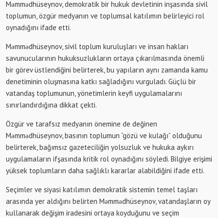
Məmmədhüseynov, demokratik bir hukuk devletinin inşasında sivil
toplumun, özgür medyanın ve toplumsal katılımın belirleyici rol
oynadığını ifade etti.
Məmmədhüseynov, sivil toplum kuruluşları ve insan hakları
savunucularının hukuksuzlukların ortaya çıkarılmasında önemli
bir görev üstlendiğini belirterek, bu yapıların aynı zamanda kamu
denetiminin oluşmasına katkı sağladığını vurguladı. Güçlü bir
vatandaş toplumunun, yönetimlerin keyfi uygulamalarını
sınırlandırdığına dikkat çekti.
Özgür ve tarafsız medyanın önemine de değinen
Məmmədhüseynov, basının toplumun “gözü ve kulağı” olduğunu
belirterek, bağımsız gazeteciliğin yolsuzluk ve hukuka aykırı
uygulamaların ifşasında kritik rol oynadığını söyledi. Bilgiye erişimi
yüksek toplumların daha sağlıklı kararlar alabildiğini ifade etti.
Seçimler ve siyasi katılımın demokratik sistemin temel taşları
arasında yer aldığını belirten Məmmədhüseynov, vatandaşların oy
kullanarak değişim iradesini ortaya koyduğunu ve seçim