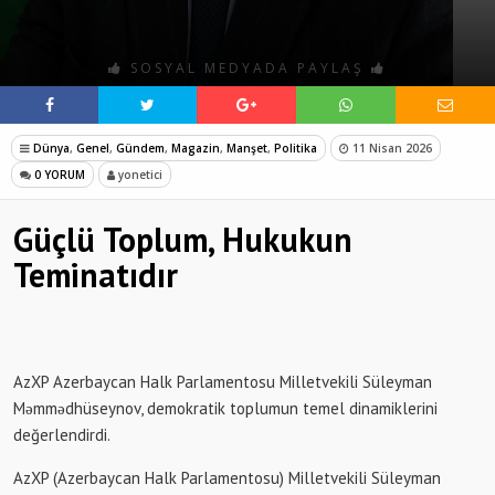
SOSYAL MEDYADA PAYLAŞ
Dünya
,
Genel
,
Gündem
,
Magazin
,
Manşet
,
Politika
11 Nisan 2026
0 YORUM
yonetici
Güçlü Toplum, Hukukun
Teminatıdır
AzXP Azerbaycan Halk Parlamentosu Milletvekili Süleyman
Məmmədhüseynov, demokratik toplumun temel dinamiklerini
değerlendirdi.
AzXP (Azerbaycan Halk Parlamentosu) Milletvekili Süleyman