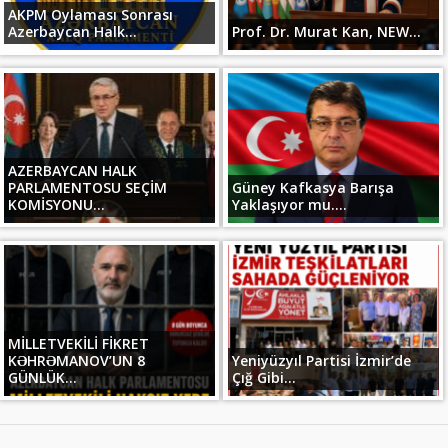
AKPM Oylaması Sonrası
Azerbaycan Halk...
Prof. Dr. Murat Kan, NEW...
AZERBAYCAN HALK
PARLAMENTOSU SEÇİM
Güney Kafkasya Barışa
KOMİSYONU...
Yaklaşıyor mu....
MİLLETVEKİLİ FİKRET
KƏHRƏMANOV’UN 8
Yeniyüzyıl Partisi İzmir’de
GÜNLÜK...
Çığ Gibi...