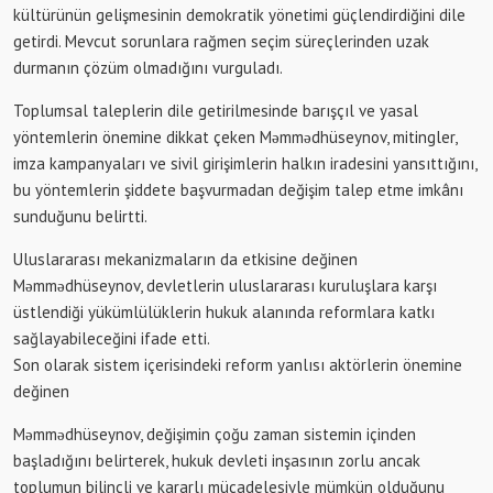
kültürünün gelişmesinin demokratik yönetimi güçlendirdiğini dile
getirdi. Mevcut sorunlara rağmen seçim süreçlerinden uzak
durmanın çözüm olmadığını vurguladı.
Toplumsal taleplerin dile getirilmesinde barışçıl ve yasal
yöntemlerin önemine dikkat çeken Məmmədhüseynov, mitingler,
imza kampanyaları ve sivil girişimlerin halkın iradesini yansıttığını,
bu yöntemlerin şiddete başvurmadan değişim talep etme imkânı
sunduğunu belirtti.
Uluslararası mekanizmaların da etkisine değinen
Məmmədhüseynov, devletlerin uluslararası kuruluşlara karşı
üstlendiği yükümlülüklerin hukuk alanında reformlara katkı
sağlayabileceğini ifade etti.
Son olarak sistem içerisindeki reform yanlısı aktörlerin önemine
değinen
Məmmədhüseynov, değişimin çoğu zaman sistemin içinden
başladığını belirterek, hukuk devleti inşasının zorlu ancak
toplumun bilinçli ve kararlı mücadelesiyle mümkün olduğunu