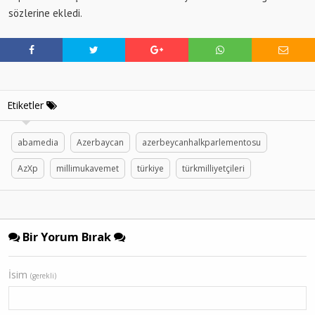
sözlerine ekledi.
Etiketler
abamedia
Azerbaycan
azerbeycanhalkparlementosu
AzXp
millimukavemet
türkiye
türkmilliyetçileri
Bir Yorum Bırak
İsim
(gerekli)