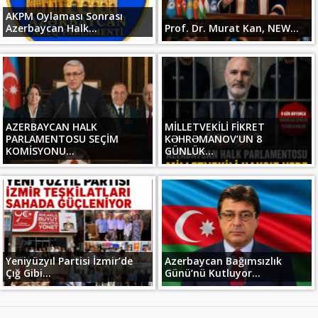
AKPM Oylaması Sonrası
Azerbaycan Halk...
Prof. Dr. Murat Kan, NEW...
AZERBAYCAN HALK
MİLLETVEKİLİ FİKRET
PARLAMENTOSU SEÇİM
KƏHRƏMANOV’UN 8
KOMİSYONU...
GÜNLÜK...
Yeniyüzyıl Partisi İzmir’de
Azerbaycan Bağımsızlık
Çığ Gibi...
Günü’nü Kutluyor...