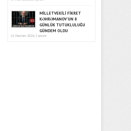
MİLLETVEKİLİ FİKRET
KƏHRƏMANOV’UN 8
GÜNLÜK TUTUKLULUĞU
GÜNDEM OLDU
11 Haziran 2026,
2 yorum