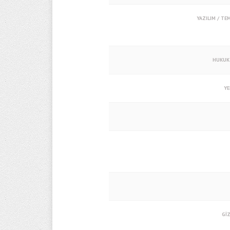
YAZILIM / TEM
HUKUK
YE
GİZ