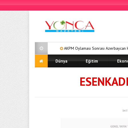
AKPM Oylaması Sonrası Azerbaycan Halk Parla
Dünya
Eğitim
Ekon
ESENKAD
İMT
GENEL YAYIN