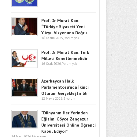
Prof. Dr. Murat Kan:
“Türkiye Siyaseti Yeni
Yüzyıl Vizyonuna Doğru.
16 Kasım 2025,
Yorum yok
Prof. Dr. Murat Kan: Türk
Milleti Kenetlenmelidir
16 Ocak 2026,
Yorum yok
Azerbaycan Halk
Parlamentosu’nda İkinci
Oturum Gerçekleştirildi
12 Mayıs 2026,
3 yorum
“Dünyanın Her Yerinden
Eğitim: Göyce Zengezur
Üniversitesi Online Öğrenci
Kabul Ediyor”
14 Mart 2026,
bir yorum