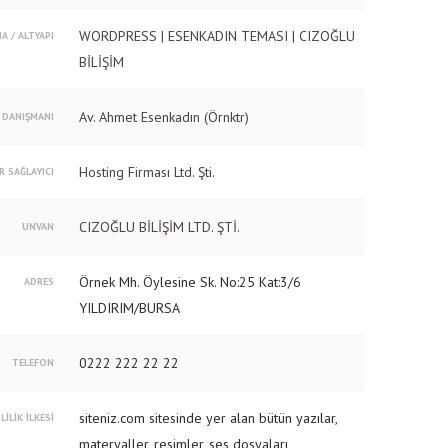
WORDPRESS | ESENKADIN TEMASI | CIZOĞLU
A / ALTYAPI
BİLİŞİM
Av. Ahmet Esenkadın (Örnktr)
 DANIŞMANI
Hosting Firması Ltd. Şti.
R SAĞLAYICI
CIZOĞLU BİLİŞİM LTD. ŞTİ.
UNVAN
Örnek Mh. Öylesine Sk. No:25 Kat:3/6
ADRES
YILDIRIM/BURSA
0222 222 22 22
TELEFON
siteniz.com sitesinde yer alan bütün yazılar,
LİLİK İLKESİ
materyaller, resimler, ses dosyaları,