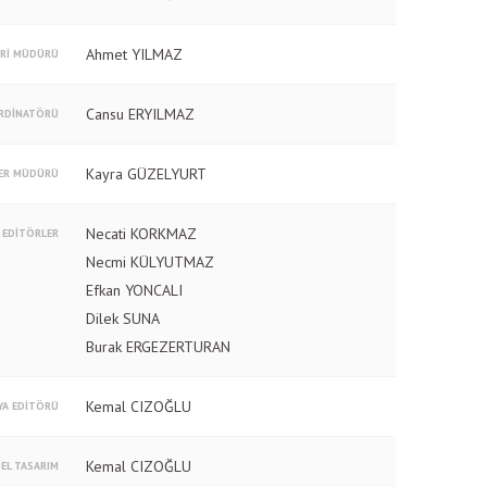
Ahmet YILMAZ
ERİ MÜDÜRÜ
Cansu ERYILMAZ
RDİNATÖRÜ
Kayra GÜZELYURT
ER MÜDÜRÜ
Necati KORKMAZ
EDİTÖRLER
Necmi KÜLYUTMAZ
Efkan YONCALI
Dilek SUNA
Burak ERGEZERTURAN
Kemal CIZOĞLU
YA EDİTÖRÜ
Kemal CIZOĞLU
EL TASARIM