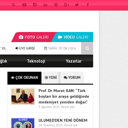
FOTO
GALERİ
VİDEO
GALERİ
Prof. Dr. Murat Kan, NEW ATLAS INSTITUTE & UNIVERSITY Türk Dünyası
T OL
ÜYE GİRİŞİ
TARİH: 07.08.2026
ğlık
Teknoloji
Yazarlar
ÇOK OKUNAN
YENİ
YORUM
Prof. Dr. Murat KAN: “Türk
boyları bir araya geldiğinde
medeniyet yeniden doğar.”
3 Ağustos 2025,
Yorum yok
ULUMED’DEN YENİ DÖNEM
28 Temmuz 2025,
Yorum yok