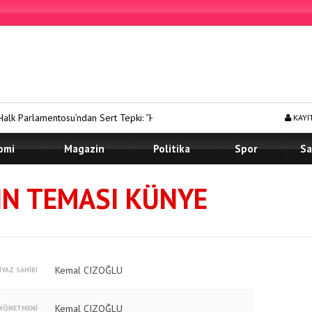
mentosu’ndan Sert Tepki: “Hak İhlallerine Göz Yumanları Kınıyoruz”
KAYI
omi
Magazin
Politika
Spor
Sa
IN TEMASI KÜNYE
Kemal CIZOĞLU
İYAZ SAHİBİ
Kemal CIZOĞLU
 YÖNETMENİ