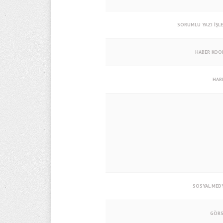
SORUMLU YAZI İŞL
HABER KOO
HAB
SOSYAL MED
GÖRS