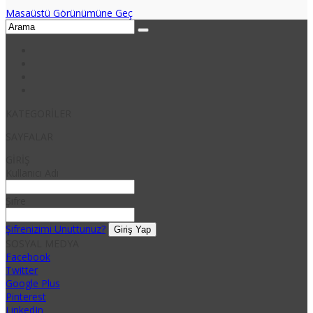
Masaüstü Görünümüne Geç
KATEGORİLER
SAYFALAR
GİRİŞ
Kullanıcı Adı
Şifre
Şifrenizimi Unuttunuz?
SOSYAL MEDYA
Facebook
Twitter
Google Plus
Pinterest
LinkedIn