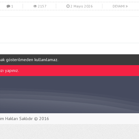
1
2157
2 Mayıs 2026
DEVAMI
ynak gösterilmeden kullanılamaz.
ı yapınız.
m Hakları Saklıdır © 2016