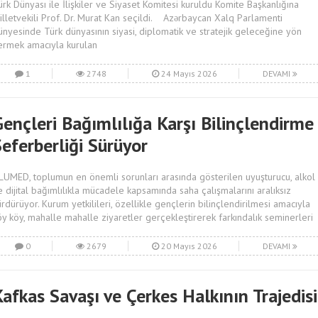
ürk Dünyası ile İlişkiler ve Siyaset Komitesi kuruldu Komite Başkanlığına
illetvekili Prof. Dr. Murat Kan seçildi. Azərbaycan Xalq Parlamenti
ünyesinde Türk dünyasının siyasi, diplomatik ve stratejik geleceğine yön
ermek amacıyla kurulan
1
2748
24 Mayıs 2026
DEVAMI
Gençleri Bağımlılığa Karşı Bilinçlendirme
eferberliği Sürüyor
LUMED, toplumun en önemli sorunları arasında gösterilen uyuşturucu, alkol
e dijital bağımlılıkla mücadele kapsamında saha çalışmalarını aralıksız
ürdürüyor. Kurum yetkilileri, özellikle gençlerin bilinçlendirilmesi amacıyla
öy köy, mahalle mahalle ziyaretler gerçekleştirerek farkındalık seminerleri
0
2679
20 Mayıs 2026
DEVAMI
afkas Savaşı ve Çerkes Halkının Trajedisi