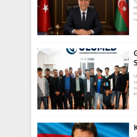
T
M
b
v
S
U
v
s
k
K