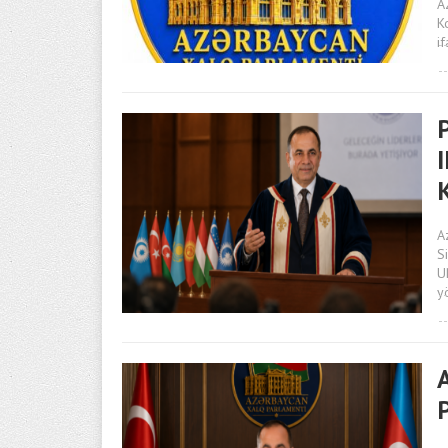
A
K
i
A
S
U
y