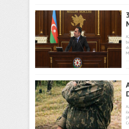
M
A
b
d
Mi
A
i
(
C