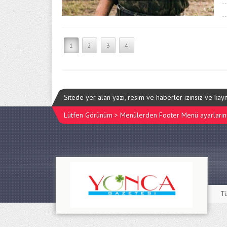
1
2
3
4
Sitede yer alan yazı, resim ve haberler izinsiz ve ka
Lütfen Görünüm > Menülerden Footer Menü ayarlarınız
Tü