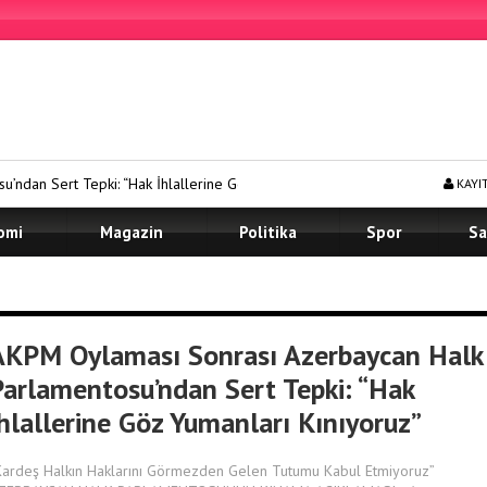
 “Hak İhlallerine Göz Yumanları Kınıyoruz”
Prof. Dr. Murat Kan,
KAYI
omi
Magazin
Politika
Spor
Sa
AKPM Oylaması Sonrası Azerbaycan Halk
Parlamentosu’ndan Sert Tepki: “Hak
İhlallerine Göz Yumanları Kınıyoruz”
Kardeş Halkın Haklarını Görmezden Gelen Tutumu Kabul Etmiyoruz”