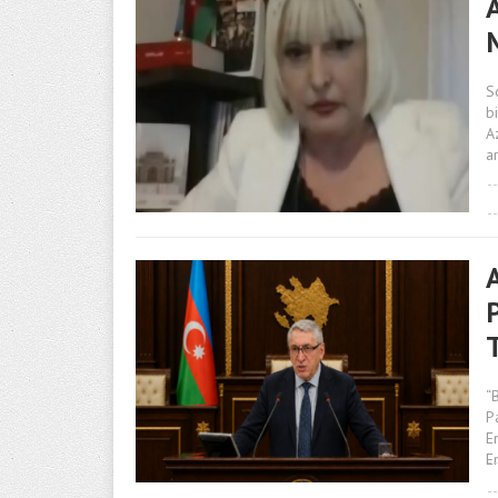
S
b
A
ar
“
P
E
E