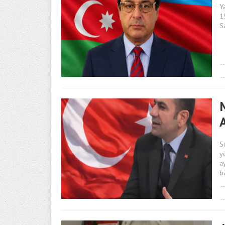
Y
1
S
M
S
y
a
b