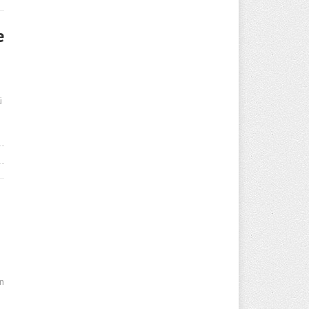
e
ü
en