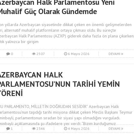
Azerbaycan Halk Parlamentosu Yeni
Muhalif Güç Olarak Gündemde
on yıllarda Azerbaycan siyasetinde dikkat çeken en önemli gelişmelerden
iri, alternatif muhalif platformların ortaya çıkması oldu. Bu süreçte
zerbaycan Halk Parlamentosu (AZXP) giderek daha fazla ön plana çıkarken
tık yalnızca bir girişim
0
2507
6 Mayıs 2026
DEVAMI
AZERBAYCAN HALK
PARLAMENTOSU’NUN TARİHİ YEMİN
TÖRENİ
BU PARLAMENTO, MİLLETİN DOĞRUDAN SESİDİR” Azerbaycan Halk
arlamentosu’nun taşıdığı tarihi misyona dikkat çeken Meclis Başkanı Teymur
minbəyli, parlamentonun sıradan bir siyasi yapı olmadığını vurguladı.
minbəyli açıklamasında şu ifadelere yer verdi: “Bizim kurduğumuz
1
2346
4 Mayıs 2026
DEVAMI