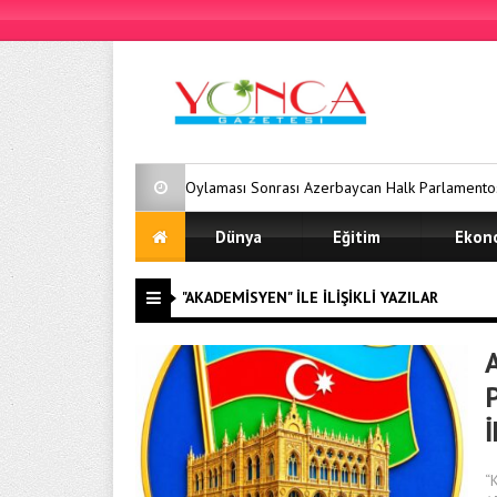
AKPM Oylaması Sonrası Azerbaycan Halk Parlamentosu’ndan Sert Tepki:
Dünya
Eğitim
Ekon
"AKADEMISYEN" ILE İLIŞIKLI YAZILAR
“