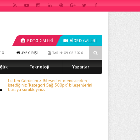
FOTO
GALERİ
VİDEO
GALERİ
 NEW ATLAS INSTITUTE & UNIVERSITY Türk Dünyası Kurucu Rektörü Oldu
T OL
ÜYE GİRİŞİ
TARİH: 09.08.2026
ğlık
Teknoloji
Yazarlar
Lütfen Görünüm > Bileşenler menüsünden
istediğiniz "Kategori Sağ 300px" bileşenlerini
buraya sürükleyiniz.