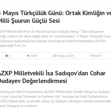
3 Mayıs Türkçülük Günü: Ortak Kimliğin v
illi Şuurun Güçlü Sesi
ZXP Milletvekili Prof. Dr. Murat Kan’dan anlamlı mesaj: “Türk dünyasının
irliği, sadece bir ideal değil, tarihi bir sorumluluktur.” 3 Mayıs Türkçülük Gün
olayısıyla açıklamalarda bulunan Azerbaycan Halk Parlamentosu (AZXP)
lletvekili Prof. Dr.
1
2389
3 Mayıs 2026
DEVAMI
AZXP Milletvekili İsa Sadıqov’dan Cohar
Dudayev Değerlendirmesi
zerbaycan Halk Parlamentosu (AZXP) Milletvekili, Emekli Albay İsa Sadıqov
le özel röportaj “Direnişin ve İradenin Adı” Azerbaycan Halk Parlamentosu
AZXP) Milletvekili ve emekli albay İsa Sadıqov, direnişin sembol isimlerind
ohar Dudayev’in vefatının