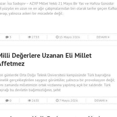
azar: İsa Sadıqov – AZXP Millet Vekili 21 Mayıs Bir Yas ve Hafıza Günüdür
9.yüzyılın en uzun ve en ağır çatışmalarından biri olarak tarihe geçen Kafka
avaşı, yalnızca askeri bir mücadele değil;
3
2733
15 Mayıs 2026
DEVAMI
illi Değerlere Uzanan Eli Millet
Affetmez
on günlerde Orta Doğu Teknik Üniversitesi kampüsünde Türk bayrağına
önelik gerçekleştirilen saygısız görüntüler, yalnızca bir provokasyon değil;
ynı zamanda milletimizin ortak vicdanına yapılmış açık bir saldırıdır. Türk
ayrağı bu devletin bağımsızlığının, şehit
0
2635
7 Mayıs 2026
DEVAMI