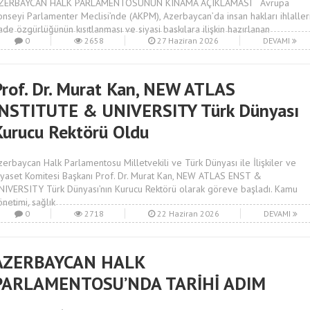
ZERBAYCAN HALK PARLAMENTOSUNUN KINAMA AÇIKLAMASI Avrupa
onseyi Parlamenter Meclisi’nde (AKPM), Azerbaycan’da insan hakları ihlalleri
fade özgürlüğünün kısıtlanması ve siyasi baskılara ilişkin hazırlanan
0
2658
27 Haziran 2026
DEVAMI
Prof. Dr. Murat Kan, NEW ATLAS
INSTITUTE & UNIVERSITY Türk Dünyası
Kurucu Rektörü Oldu
zerbaycan Halk Parlamentosu Milletvekili ve Türk Dünyası ile İlişkiler ve
iyaset Komitesi Başkanı Prof. Dr. Murat Kan, NEW ATLAS ENST &
NIVERSITY Türk Dünyası’nın Kurucu Rektörü olarak göreve başladı. Kamu
önetimi, sağlık
0
2718
22 Haziran 2026
DEVAMI
AZERBAYCAN HALK
PARLAMENTOSU’NDA TARİHİ ADIM