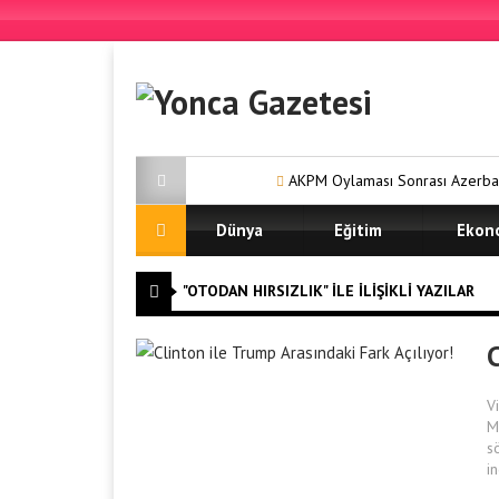
AKPM Oylaması Sonrası Azerbaycan 
Dünya
Eğitim
Ekon
"OTODAN HIRSIZLIK" ILE İLIŞIKLI YAZILAR
C
V
M
s
i