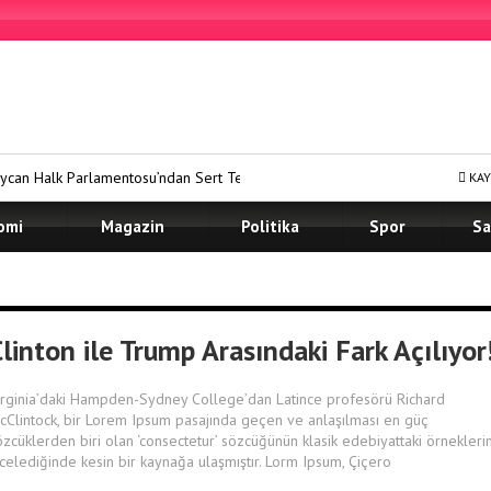
Halk Parlamentosu’ndan Sert Tepki: “Hak İhlallerine Göz Yumanları Kınıyo
KAY
omi
Magazin
Politika
Spor
Sa
linton ile Trump Arasındaki Fark Açılıyor
irginia’daki Hampden-Sydney College’dan Latince profesörü Richard
cClintock, bir Lorem Ipsum pasajında geçen ve anlaşılması en güç
özcüklerden biri olan ‘consectetur’ sözcüğünün klasik edebiyattaki örneklerin
ncelediğinde kesin bir kaynağa ulaşmıştır. Lorm Ipsum, Çiçero