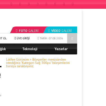
FOTO
GALERİ
VİDEO
GALERİ
ruz”
Prof. Dr. Murat Kan, NEW ATLAS INSTITUTE & UNIVERSITY Tür
IT OL
ÜYE GİRİŞİ
TARİH: 07.08.2026
ğlık
Teknoloji
Yazarlar
Lütfen Görünüm > Bileşenler menüsünden
istediğiniz "Kategori Sağ 300px" bileşenlerini
buraya sürükleyiniz.
!
i