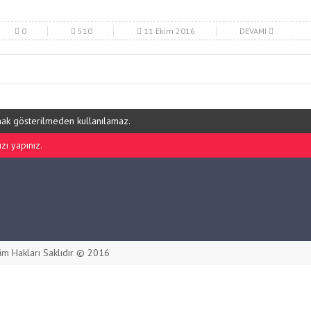
0
510
11 Ekim 2016
DEVAMI
ynak gösterilmeden kullanılamaz.
ı yapınız.
m Hakları Saklıdır © 2016